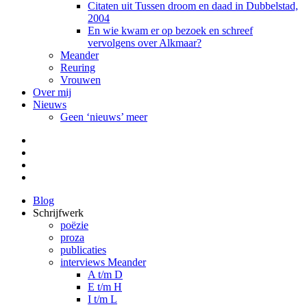
Citaten uit Tussen droom en daad in Dubbelstad,
2004
En wie kwam er op bezoek en schreef
vervolgens over Alkmaar?
Meander
Reuring
Vrouwen
Over mij
Nieuws
Geen ‘nieuws’ meer
Facebook
Pinterest
LinkedIn
Tumblr
Blog
Schrijfwerk
poëzie
proza
publicaties
interviews Meander
A t/m D
E t/m H
I t/m L