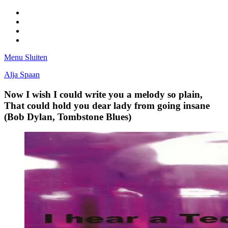
Facebook
Pinterest
LinkedIn
Tumblr
Menu
Sluiten
Alja Spaan
Now I wish I could write you a melody so plain,
That could hold you dear lady from going insane
(Bob Dylan, Tombstone Blues)