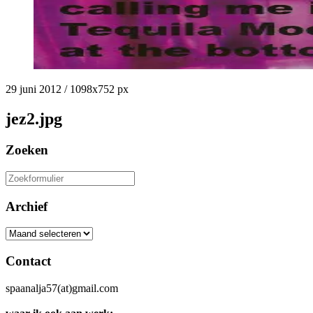
29 juni 2012
/
1098
x
752 px
jez2.jpg
Zoeken
Zoeken
naar:
Archief
Archief
Contact
spaanalja57(at)gmail.com