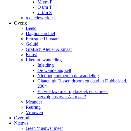
M t/m P
Q t/m T
U t/m Z
redactiewerk ea.
Overig
Beeld
Dagboekarchief
Eenzame Uitvaart
Geluid
Grafisch Atelier Alkmaar
Kunst
Literaire wandeling
Inleiding
De wandeling zelf
Niet opgenomen in de wandeling
Citaten uit Tussen droom en daad in Dubbelstad,
2004
En wie kwam er op bezoek en schreef
vervolgens over Alkmaar?
Meander
Reuring
Vrouwen
Over mij
Nieuws
Geen ‘nieuws’ meer