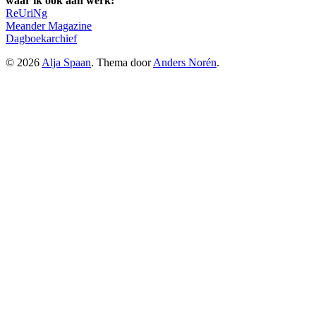
waar ik ook aan werk:
ReUriNg
Meander Magazine
Dagboekarchief
© 2026
Alja Spaan
. Thema door
Anders Norén
.