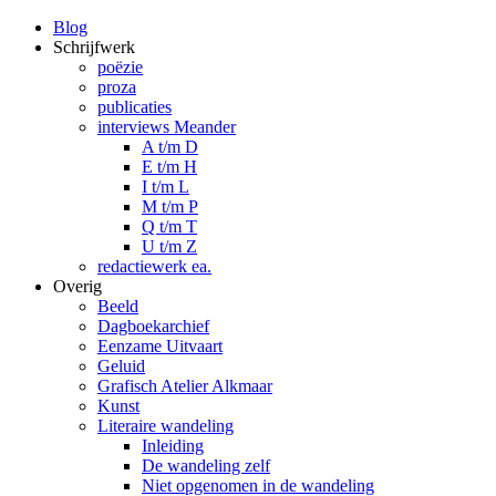
Blog
Schrijfwerk
poëzie
proza
publicaties
interviews Meander
A t/m D
E t/m H
I t/m L
M t/m P
Q t/m T
U t/m Z
redactiewerk ea.
Overig
Beeld
Dagboekarchief
Eenzame Uitvaart
Geluid
Grafisch Atelier Alkmaar
Kunst
Literaire wandeling
Inleiding
De wandeling zelf
Niet opgenomen in de wandeling