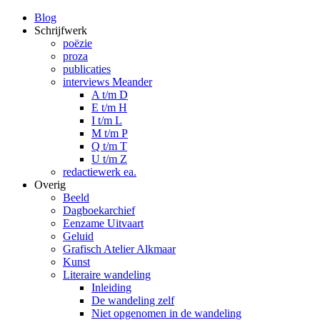
Blog
Schrijfwerk
poëzie
proza
publicaties
interviews Meander
A t/m D
E t/m H
I t/m L
M t/m P
Q t/m T
U t/m Z
redactiewerk ea.
Overig
Beeld
Dagboekarchief
Eenzame Uitvaart
Geluid
Grafisch Atelier Alkmaar
Kunst
Literaire wandeling
Inleiding
De wandeling zelf
Niet opgenomen in de wandeling