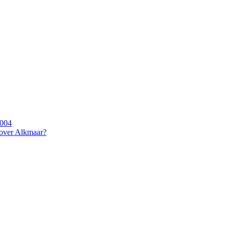
2004
 over Alkmaar?