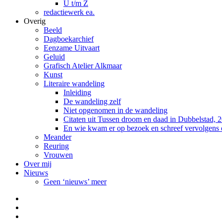
U t/m Z
redactiewerk ea.
Overig
Beeld
Dagboekarchief
Eenzame Uitvaart
Geluid
Grafisch Atelier Alkmaar
Kunst
Literaire wandeling
Inleiding
De wandeling zelf
Niet opgenomen in de wandeling
Citaten uit Tussen droom en daad in Dubbelstad, 
En wie kwam er op bezoek en schreef vervolgens
Meander
Reuring
Vrouwen
Over mij
Nieuws
Geen ‘nieuws’ meer
Facebook
Pinterest
LinkedIn