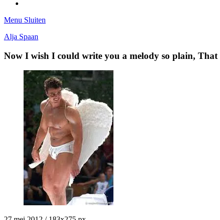
Tumblr
Menu
Sluiten
Alja Spaan
Now I wish I could write you a melody so plain, Tha
27 mei 2012
/
183
x
275 px