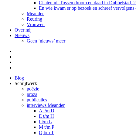
Citaten uit Tussen droom en daad in Dubbelstad, 
En wie kwam er op bezoek en schreef vervolgens
Meander
Reuring
Vrouwen
Over mij
Nieuws
Geen ‘nieuws’ meer
Facebook
Pinterest
LinkedIn
Tumblr
Blog
Schrijfwerk
poëzie
proza
publicaties
interviews Meander
A t/m D
E t/m H
I t/m L
M t/m P
Q t/m T