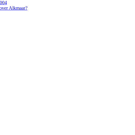
2004
 over Alkmaar?