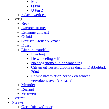
M t/m P
Q t/m T
U t/m Z
redactiewerk ea.
Overig
Beeld
Dagboekarchief
Eenzame Uitvaart
Geluid
Grafisch Atelier Alkmaar
Kunst
Literaire wandeling
Inleiding
De wandeling zelf
Niet opgenomen in de wandeling
Citaten uit Tussen droom en daad in Dubbelstad,
2004
En wie kwam er op bezoek en schreef
vervolgens over Alkmaar?
Meander
Reuring
Vrouwen
Over mij
Nieuws
Geen ‘nieuws’ meer