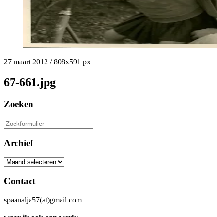
27 maart 2012
/
808
x
591 px
67-661.jpg
Zoeken
Zoeken
naar:
Archief
Archief
Contact
spaanalja57(at)gmail.com