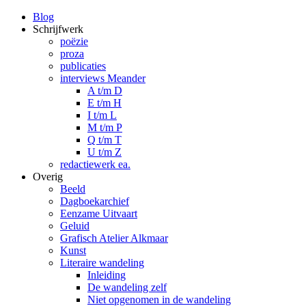
Blog
Schrijfwerk
poëzie
proza
publicaties
interviews Meander
A t/m D
E t/m H
I t/m L
M t/m P
Q t/m T
U t/m Z
redactiewerk ea.
Overig
Beeld
Dagboekarchief
Eenzame Uitvaart
Geluid
Grafisch Atelier Alkmaar
Kunst
Literaire wandeling
Inleiding
De wandeling zelf
Niet opgenomen in de wandeling