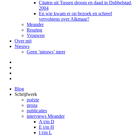
Citaten uit Tussen droom en daad in Dubbelstad,
2004
En wie kwam er op bezoek en schreef
vervolgens over Alkmaar?
Meander
Reuring
Vrouwen
Over mij
Nieuws
Geen ‘nieuws’ meer
Facebook
Pinterest
LinkedIn
Tumblr
Blog
Schrijfwerk
poëzie
proza
publicaties
interviews Meander
A t/m D
E t/m H
I t/m L